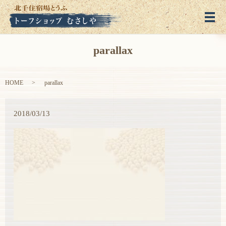
メ
parallax
HOME
parallax
2018/03/13